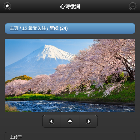
心诗微澜
主页
/
15 最受关注
/
壁纸 (24)
上传于