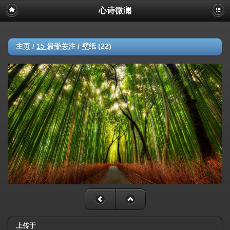
心诗微澜
主页
/
15 最受关注
/
壁纸 (22)
上传于