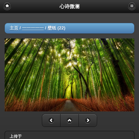
心诗微澜
主页
/
一一一一一
/
壁纸 (22)
上传于